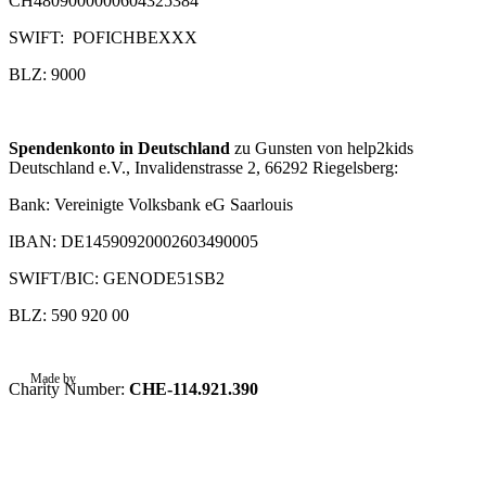
CH4809000000604325384
SWIFT: POFICHBEXXX
BLZ: 9000
Spendenkonto in Deutschland
zu Gunsten von help2kids
Deutschland e.V., Invalidenstrasse 2, 66292 Riegelsberg:
Bank: Vereinigte Volksbank eG Saarlouis
IBAN: DE14590920002603490005
SWIFT/BIC: GENODE51SB2
BLZ: 590 920 00
Made by
Graftik
Charity Number:
CHE-114.921.390
Privacy Policy