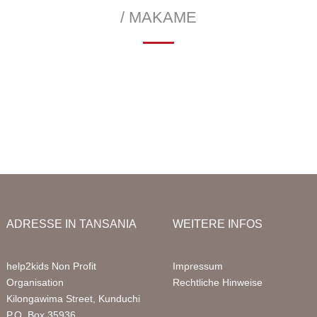
Infor
/ MAKAME
Unter
—
gesstätte
Ausbildungspatenschaften
Gesundheitsprojekte
Packa
erie
Grundschule
Anme
Gesponserte Kinder
FAQ
Computer Projekt
Mitgl
Bibliothek
Volun
ADRESSE IN TANSANIA
WEITERE INFOS
help2kids Non Profit
Impressum
Organisation
Rechtliche Hinweise
Kilongawima Street, Kunduchi
P.O. Box 35936