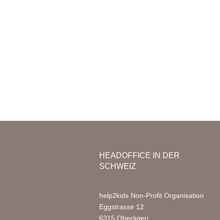
Mission & Vision
Organisation
Kinderta
Team Afrika
Bildergal
Jahresberichte
Partner
Medien
Jobs
FAQ
HEADOFFICE IN DER
SCHWEIZ
help2kids Non-Profit Organisation
Eggstrasse 12
6315 Oberägeri