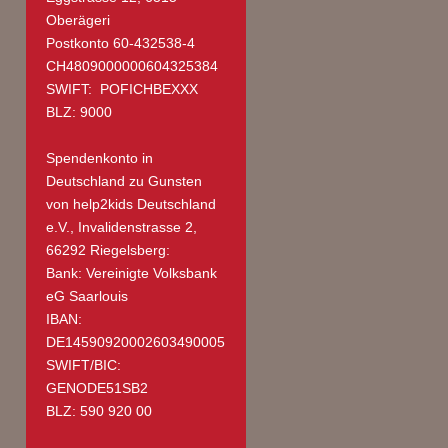
Oberägeri
Postkonto 60-432538-4
CH4809000000604325384
SWIFT: POFICHBEXXX
BLZ: 9000
Spendenkonto in
Deutschland
zu Gunsten
von help2kids Deutschland
e.V., Invalidenstrasse 2,
66292 Riegelsberg:
Bank: Vereinigte Volksbank
eG Saarlouis
IBAN:
DE14590920002603490005
SWIFT/BIC:
GENODE51SB2
BLZ: 590 920 00