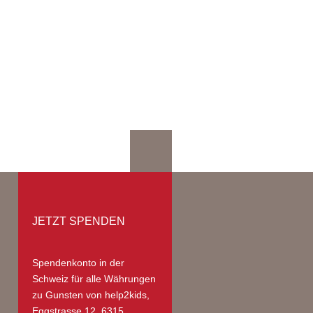
mationen
kunft
ge I Preise
lden
iederbereich
teer Zahlungen
JETZT SPENDEN
Spendenkonto in der
Schweiz
für alle Währungen
zu Gunsten von help2kids,
Eggstrasse 12, 6315