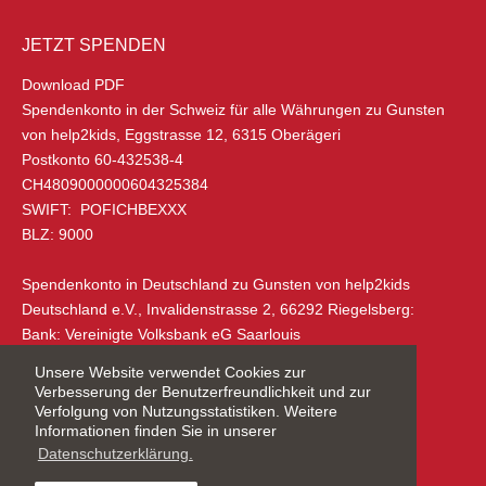
HEADOFFICE IN DER SCHWEIZ
Download PDF
JETZT SPENDEN
help2kids Non-Profit Organisation
Download PDF
Eggstrasse 12
Spendenkonto in der Schweiz
für alle Währungen zu Gunsten
6315 Oberägeri
von help2kids, Eggstrasse 12, 6315 Oberägeri
Schweiz
Postkonto 60-432538-4
CH4809000000604325384
+41 (0) 79 285 85 88
SWIFT: POFICHBEXXX
info@help2kids.org
BLZ: 9000
ADRESSE IN DEUTSCHLAND
Spendenkonto in Deutschland
zu Gunsten von help2kids
Deutschland e.V., Invalidenstrasse 2, 66292 Riegelsberg:
Download PDF
Bank: Vereinigte Volksbank eG Saarlouis
help2kids Deutschland e.V.
IBAN: DE14590920002603490005
Invalidenstraße 2
Unsere Website verwendet Cookies zur
SWIFT/BIC: GENODE51SB2
66292 Riegelsberg
Verbesserung der Benutzerfreundlichkeit und zur
BLZ: 590 920 00
Verfolgung von Nutzungsstatistiken. Weitere
Saarland, Deutschland
Informationen finden Sie in unserer
Datenschutzerklärung.
Charity Number:
CHE-114.921.390
David Weller: