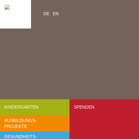
DE
EN
Home
Videos
Kontakt
Über Uns
- Mission & Vision
- Organisation
- Team Afrika
- Jahresberichte
- Partner
KINDERGARTEN
SPENDEN
- Medien
AUSBILDUNGS-
- Jobs
PROJEKTE
- FAQ
GESUNDHEITS-