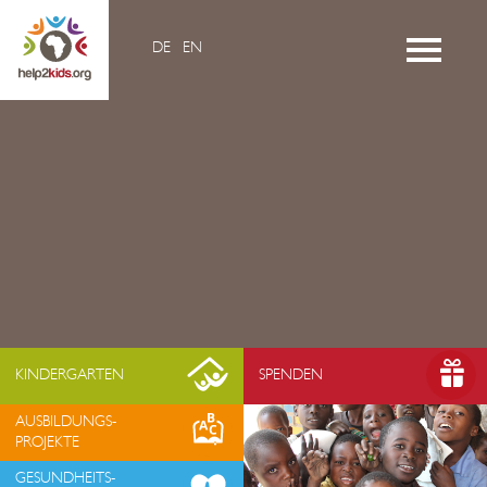
DE
EN
Home
Videos
Kontakt
Über Uns
- Mission & Vision
- Organisation
- Team Afrika
- Jahresberichte
- Partner
KINDERGARTEN
SPENDEN
- Medien
AUSBILDUNGS-
- Jobs
PROJEKTE
- FAQ
GESUNDHEITS-