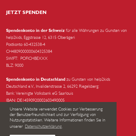
HEADOFFICE IN DER SCHWEIZ
JETZT SPENDEN
help2kids Non-Profit Organisation
Eggstrasse 12
Spendenkonto in der Schweiz
für alle Währungen zu Gunsten von
6315 Oberägeri
help2kids, Eggstrasse 12, 6315 Oberägeri
Schweiz
Postkonto 60-432538-4
CH4809000000604325384
+41 (0) 79 285 85 88
SWIFT: POFICHBEXXX
info@help2kids.org
BLZ: 9000
ADRESSE IN DEUTSCHLAND
Spendenkonto in Deutschland
zu Gunsten von help2kids
Deutschland e.V., Invalidenstrasse 2, 66292 Riegelsberg:
Bank: Vereinigte Volksbank eG Saarlouis
help2kids Deutschland e.V.
IBAN: DE14590920002603490005
Invalidenstraße 2
SWIFT/BIC: GENODE51SB2
66292 Riegelsberg
Unsere Website verwendet Cookies zur Verbesserung
BLZ: 590 920 00
der Benutzerfreundlichkeit und zur Verfolgung von
Saarland, Deutschland
Nutzungsstatistiken. Weitere Informationen finden Sie in
unserer
Datenschutzerklärung.
Charity Number:
CHE-114.921.390
David Weller: