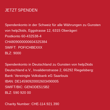
HEADOFFICE IN DER SCHWEIZ
JETZT SPENDEN
help2kids Non-Profit Organisation
Eggstrasse 12
Spendenkonto in der Schweiz
für alle Währungen zu Gunsten
6315 Oberägeri
von help2kids, Eggstrasse 12, 6315 Oberägeri
Schweiz
Postkonto 60-432538-4
CH4809000000604325384
+41 (0) 79 285 85 88
SWIFT: POFICHBEXXX
info@help2kids.org
BLZ: 9000
ADRESSE IN DEUTSCHLAND
Spendenkonto in Deutschland
zu Gunsten von help2kids
Deutschland e.V., Invalidenstrasse 2, 66292 Riegelsberg:
Bank: Vereinigte Volksbank eG Saarlouis
help2kids Deutschland e.V.
IBAN: DE14590920002603490005
Invalidenstraße 2
SWIFT/BIC: GENODE51SB2
66292 Riegelsberg
BLZ: 590 920 00
Saarland, Deutschland
Charity Number:
CHE-114.921.390
David Weller: