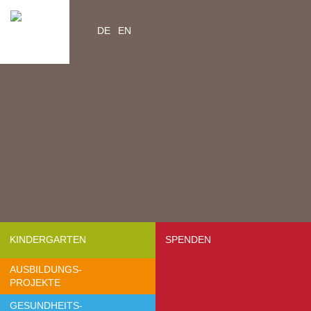
DE
EN
Home
Videos
Kontakt
Über Uns
- Mission & Vision
- Organisation
- Team Afrika
- Jahresberichte
- Partner
KINDERGARTEN
SPENDEN
- Medien
AUSBILDUNGS-
- Jobs
PROJEKTE
- FAQ
GESUNDHEITS-